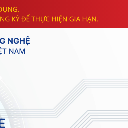
 DỤNG.
NG KÝ ĐỂ THỰC HIỆN GIA HẠN.
E