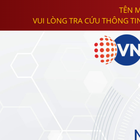
TÊN M
VUI LÒNG TRA CỨU THÔNG TI