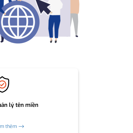
ản lý tên miền
em thêm ⟶