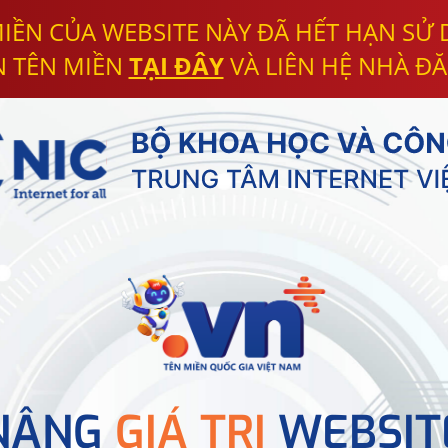
IỀN CỦA WEBSITE NÀY ĐÃ HẾT HẠN SỬ
N TÊN MIỀN
TẠI ĐÂY
VÀ LIÊN HỆ NHÀ ĐĂ
NÂNG
GIÁ TRỊ
WEBSIT